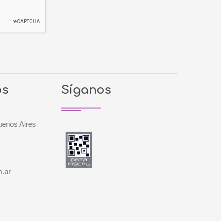
os
Síganos
enos Aires
m.ar