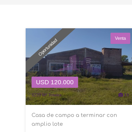
Venta
Oportunidad
USD 120.000
3220 M² Totales
13
Casa de campo a terminar con
amplio lote