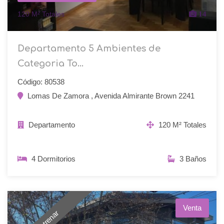
120 M² Totales
14
Departamento 5 Ambientes de
Categoria To...
Código: 80538
Lomas De Zamora , Avenida Almirante Brown 2241
Departamento
120 M² Totales
4 Dormitorios
3 Baños
Venta
A Estrenar