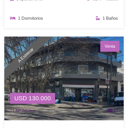
1 Dormitorios
1 Baños
Venta
A Estrenar
USD 130.000
71 M² Totales
17