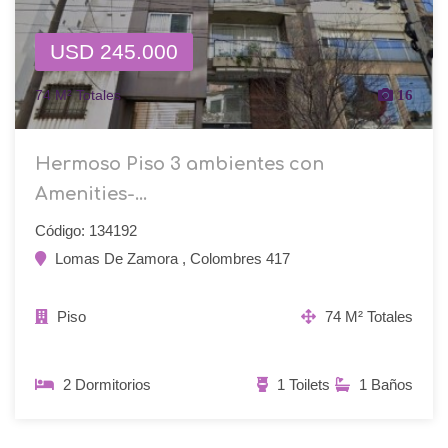
USD 245.000
74 M² Totales
16
Hermoso Piso 3 ambientes con
Amenities-...
Código: 134192
Lomas De Zamora , Colombres 417
Piso
74 M² Totales
2 Dormitorios
1 Toilets
1 Baños